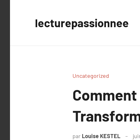
Aller
au
lecturepassionnee
contenu
Uncategorized
Comment u
Transforme
par
Louise KESTEL
jui