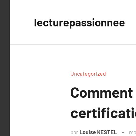
Aller
au
lecturepassionnee
contenu
Uncategorized
Comment r
certificat
par
Louise KESTEL
ma