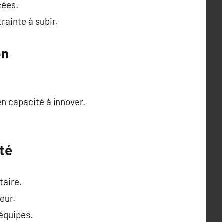
cées.
rainte à subir.
on
en capacité à innover.
ité
taire.
eur.
 équipes.