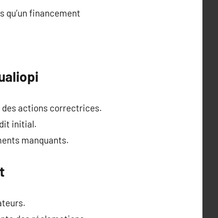
ors qu’un financement
ualiopi
des actions correctrices.
t initial.
éments manquants.
t
ateurs.