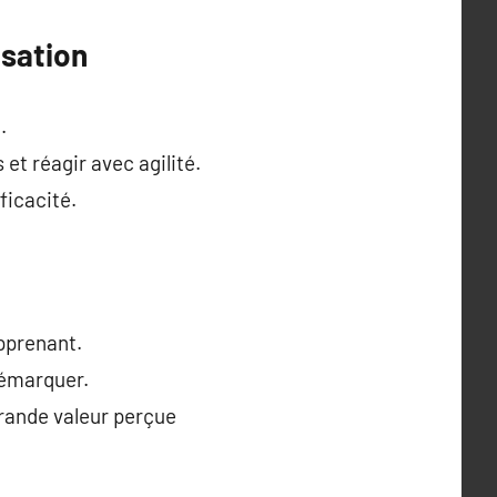
isation
.
et réagir avec agilité.
ficacité.
apprenant.
démarquer.
grande valeur perçue