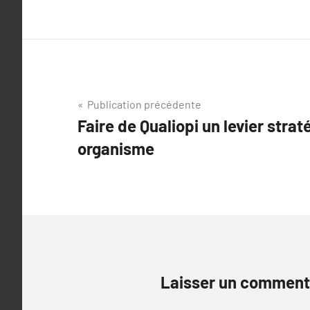
Navigation
Publication précédente
Faire de Qualiopi un levier stra
de
organisme
l’article
Laisser un comment