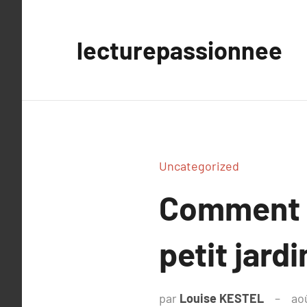
Aller
au
lecturepassionnee
contenu
Uncategorized
Comment m
petit jardi
par
Louise KESTEL
ao