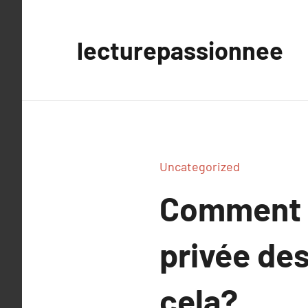
Aller
au
lecturepassionnee
contenu
Uncategorized
Comment le
privée de
cela?.