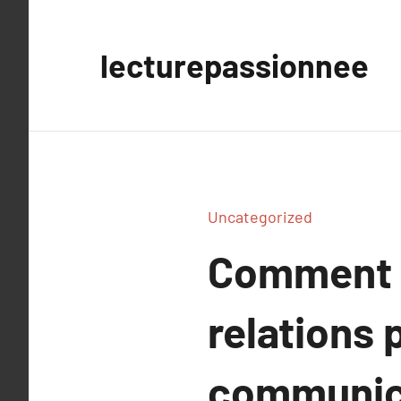
Aller
au
lecturepassionnee
contenu
Uncategorized
Comment l
relations 
communic