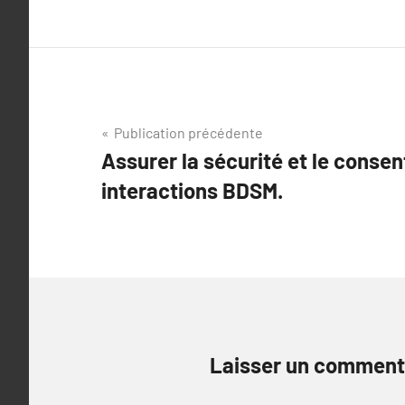
Navigation
Publication précédente
Assurer la sécurité et le conse
de
interactions BDSM.
l’article
Laisser un comment