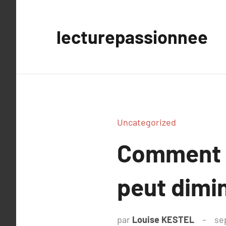
Aller
au
lecturepassionnee
contenu
Uncategorized
Comment l
peut dimi
par
Louise KESTEL
se