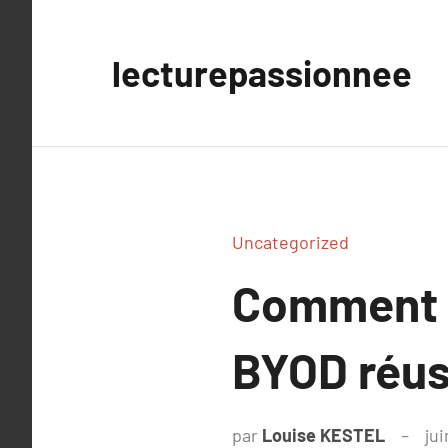
Aller
au
lecturepassionnee
contenu
Uncategorized
Comment i
BYOD réuss
par
Louise KESTEL
jui