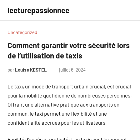
Aller
lecturepassionnee
au
contenu
Uncategorized
Comment garantir votre sécurité lors
de l’utilisation de taxis
par
Louise KESTEL
juillet 6, 2024
Aucun
commentaire
Le taxi, un mode de transport urbain crucial, est crucial
pour la mobilité quotidienne de nombreuses personnes.
Offrant une alternative pratique aux transports en
commun, le taxi permet une flexibilité et une
confidentialité accrues pour les utilisateurs.
Facilité d’accès et praticité: Les taxis sont largement