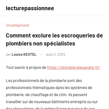
Aller
lecturepassionnee
au
contenu
Uncategorized
Comment exclure les escroqueries de
plombiers non spécialistes
par
Louise KESTEL
août 2, 2024
Aucun
commentaire
Tout savoir à propos de
https://plombieralexandre.fr/
Les professionnels de la plomberie sont des
professionnels thématiques dans les systèmes de
plomberie, de chauffage et de clim. Ils peuvent
travailler sur de nouveaux bâtiments entrepris ou sur
des rénovations, de la même façon que pour de ces