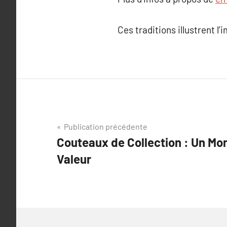
Ces traditions illustrent l
Navigation
Publication précédente
Couteaux de Collection : Un Mo
de
Valeur
l’article