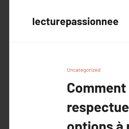
Aller
au
lecturepassionnee
contenu
Uncategorized
Comment ch
respectue
options à p