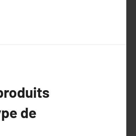
produits
ype de