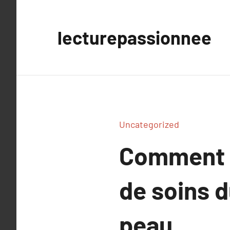
Aller
au
lecturepassionnee
contenu
Uncategorized
Comment c
de soins d
peau.