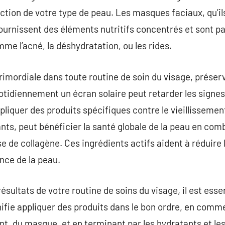
tion de votre type de peau. Les masques faciaux, qu’il
fournissent des éléments nutritifs concentrés et sont pa
e l’acné, la déshydratation, ou les rides.
primordiale dans toute routine de soin du visage, préser
quotidiennement un écran solaire peut retarder les signes
ppliquer des produits spécifiques contre le vieillisseme
nts, peut bénéficier la santé globale de la peau en comb
e de collagène. Ces ingrédients actifs aident à réduire 
nce de la peau.
résultats de votre routine de soins du visage, il est ess
gnifie appliquer des produits dans le bon ordre, en comm
iant, du masque, et en terminant par les hydratants et l