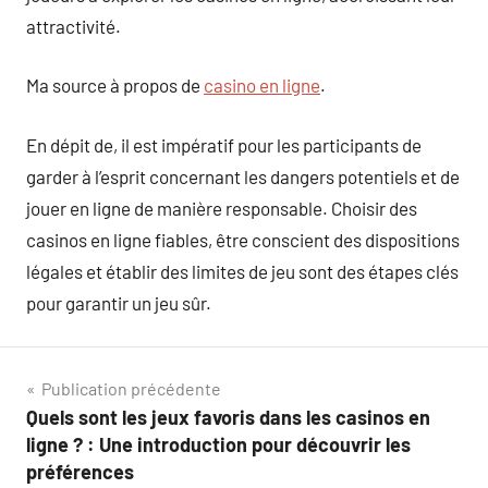
attractivité.
Ma source à propos de
casino en ligne
.
En dépit de, il est impératif pour les participants de
garder à l’esprit concernant les dangers potentiels et de
jouer en ligne de manière responsable. Choisir des
casinos en ligne fiables, être conscient des dispositions
légales et établir des limites de jeu sont des étapes clés
pour garantir un jeu sûr.
Navigation
Publication précédente
Quels sont les jeux favoris dans les casinos en
de
ligne ? : Une introduction pour découvrir les
l’article
préférences