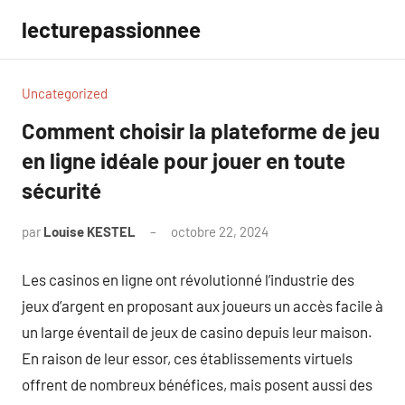
Aller
lecturepassionnee
au
contenu
Uncategorized
Comment choisir la plateforme de jeu
en ligne idéale pour jouer en toute
sécurité
par
Louise KESTEL
octobre 22, 2024
Aucun
commentaire
Les casinos en ligne ont révolutionné l’industrie des
jeux d’argent en proposant aux joueurs un accès facile à
un large éventail de jeux de casino depuis leur maison.
En raison de leur essor, ces établissements virtuels
offrent de nombreux bénéfices, mais posent aussi des