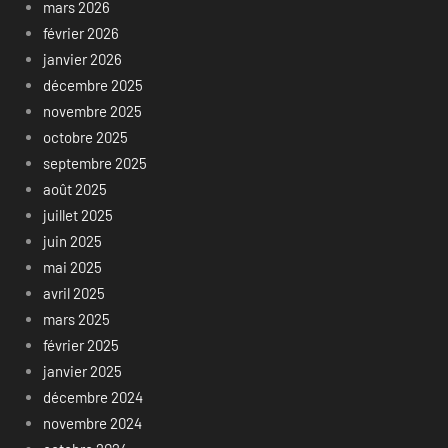
mars 2026
février 2026
janvier 2026
décembre 2025
novembre 2025
octobre 2025
septembre 2025
août 2025
juillet 2025
juin 2025
mai 2025
avril 2025
mars 2025
février 2025
janvier 2025
décembre 2024
novembre 2024