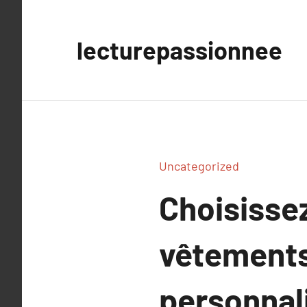
Aller
au
lecturepassionnee
contenu
Uncategorized
Choisissez
vêtements
personnal