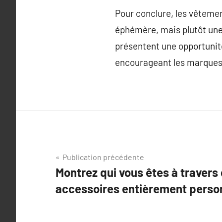
Pour conclure, les vêteme
éphémère, mais plutôt une 
présentent une opportunité 
encourageant les marques 
Navigation
Publication précédente
Montrez qui vous êtes à travers
de
accessoires entièrement perso
l’article