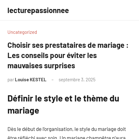
Aller
lecturepassionnee
au
contenu
Uncategorized
Choisir ses prestataires de mariage :
Les conseils pour éviter les
mauvaises surprises
par
Louise KESTEL
septembre 3, 2025
Aucun
commentaire
Définir le style et le thème du
mariage
Dès le début de l’organisation, le style du mariage doit
être réfléchi avec soin. Un mariage champêtre n’aura