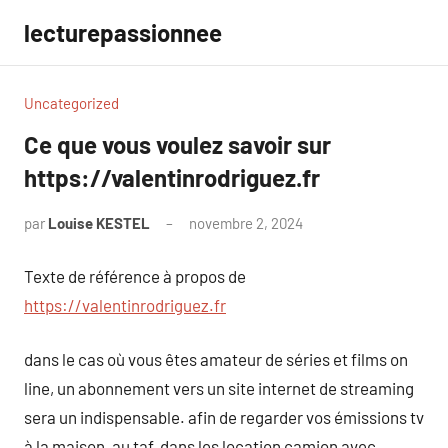
Aller
lecturepassionnee
au
contenu
Uncategorized
Ce que vous voulez savoir sur
https://valentinrodriguez.fr
par
Louise KESTEL
novembre 2, 2024
Aucun
commentaire
Texte de référence à propos de
https://valentinrodriguez.fr
dans le cas où vous êtes amateur de séries et films on
line, un abonnement vers un site internet de streaming
sera un indispensable. afin de regarder vos émissions tv
à la maison, au taf, dans les location camion avec