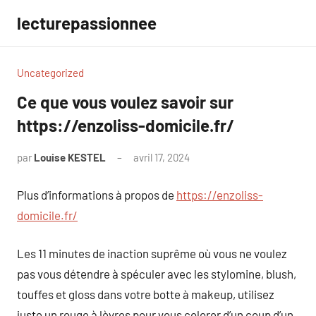
Aller
lecturepassionnee
au
contenu
Uncategorized
Ce que vous voulez savoir sur
https://enzoliss-domicile.fr/
par
Louise KESTEL
avril 17, 2024
Aucun
commentaire
Plus d’informations à propos de
https://enzoliss-
domicile.fr/
Les 11 minutes de inaction suprême où vous ne voulez
pas vous détendre à spéculer avec les stylomine, blush,
touffes et gloss dans votre botte à makeup, utilisez
juste un rouge à lèvres pour vous colorer d’un coup d’un