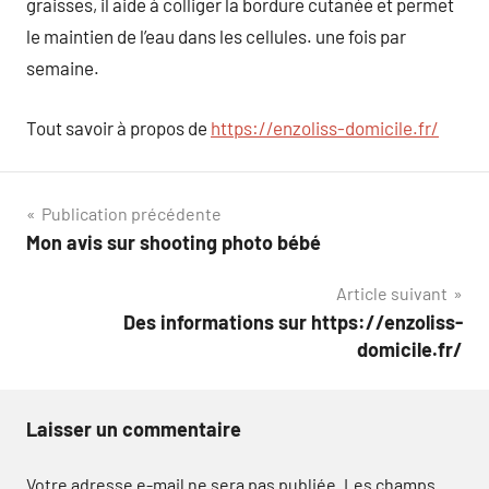
graisses, il aide à colliger la bordure cutanée et permet
le maintien de l’eau dans les cellules. une fois par
semaine.
Tout savoir à propos de
https://enzoliss-domicile.fr/
Navigation
Publication précédente
Mon avis sur shooting photo bébé
de
Article suivant
l’article
Des informations sur https://enzoliss-
domicile.fr/
Laisser un commentaire
Votre adresse e-mail ne sera pas publiée.
Les champs