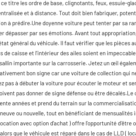
e titre les ordre de base, clignotants, feux, essuie-glac
entralisée et à distance. Tout doit bien fabriquer, pote
tion à prédire.Une doyenne voiture peut tenter par sa ra
er dépasser par ses émotions. Avant tout appropriation, 
état général du véhicule. Il faut vérifier que les pièces a
 de caisse et l’intérieur des ailes soient en impeccable é
sallin importante sur la carrosserie. Jetez un œil égalem
rativement bon signe car une voiture de collection qui n
tez pas à débuter la voiture pour écouter le moteur et sen
 doivent pas donner de signe défense ou être décalés.Le
ente années et prend du terrain sur la commercialisatio
neuve ou nouvelle, tout en bénéficiant de mensualités i
location avec option d’achat ) offre l’opportunité d’être
 alors que le véhicule est réparé dans le cas de LLD ( lo