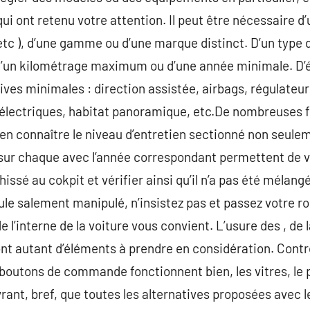
ui ont retenu votre attention. Il peut être nécessaire d’u
etc ), d’une gamme ou d’une marque distinct. D’un type 
 D’un kilométrage maximum ou d’une année minimale. D
tives minimales : direction assistée, airbags, régulateur
es électriques, habitat panoramique, etc.De nombreuses
ien connaître le niveau d’entretien sectionné non seuleme
 sur chaque avec l’année correspondant permettent de v
ssé au cokpit et vérifier ainsi qu’il n’a pas été mélang
ule salement manipulé, n’insistez pas et passez votre ro
de l’interne de la voiture vous convient. L’usure des , de 
sont autant d’éléments à prendre en considération. Cont
boutons de commande fonctionnent bien, les vitres, le 
uvrant, bref, que toutes les alternatives proposées avec 