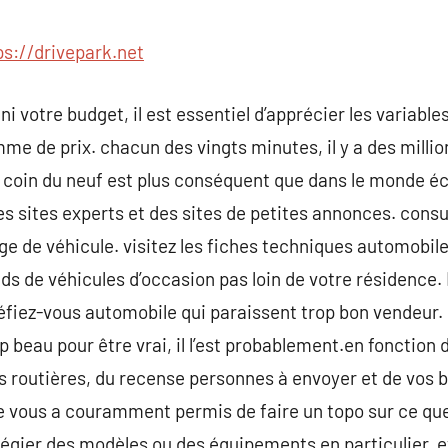
commentaire
ps://drivepark.net
ni votre budget, il est essentiel d’apprécier les variable
me de prix. chacun des vingts minutes, il y a des millio
coin du neuf est plus conséquent que dans le monde é
s sites experts et des sites de petites annonces. consul
ge de véhicule. visitez les fiches techniques automobile
ds de véhicules d’occasion pas loin de votre résidence.
fiez-vous automobile qui paraissent trop bon vendeur. 
beau pour être vrai, il l’est probablement.en fonction 
s routières, du recense personnes à envoyer et de vos be
e vous a couramment permis de faire un topo sur ce que
légier des modèles ou des équipements en particulier, et