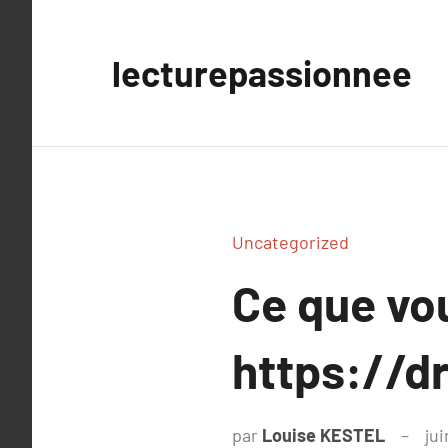
Aller
au
lecturepassionnee
contenu
Uncategorized
Ce que vou
https://d
par
Louise KESTEL
jui