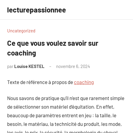
Aller
lecturepassionnee
au
contenu
Uncategorized
Ce que vous voulez savoir sur
coaching
par
Louise KESTEL
novembre 6, 2024
Aucun
commentaire
Texte de référence à propos de
coaching
Nous savons de pratique qu’il n’est que rarement simple
de sélectionner son matériel d’équitation. En effet,
beaucoup de paramètres entrent en jeu : la taille, le
besoin, le matériau, la technicité du produit, les mode,
les avis, le prix, la sécurité, la morphologie du cheval …