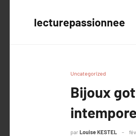
Aller
au
lecturepassionnee
contenu
Uncategorized
Bijoux got
intemporel
par
Louise KESTEL
fé