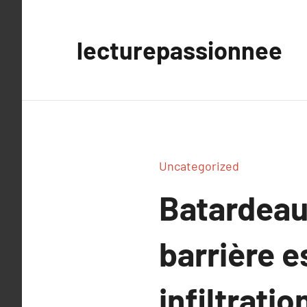
Aller
au
lecturepassionnee
contenu
Uncategorized
Batardeau 
barrière e
infiltratio