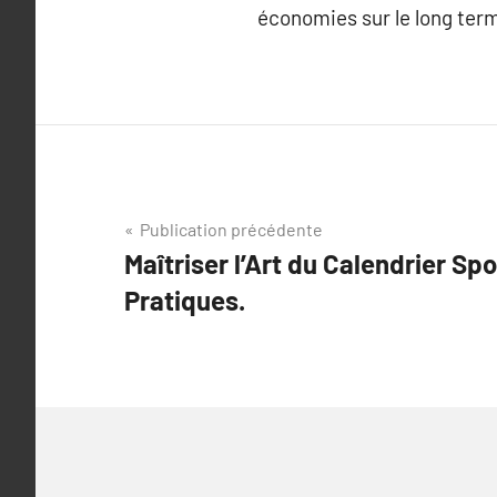
économies sur le long ter
Navigation
Publication précédente
Maîtriser l’Art du Calendrier Spo
de
Pratiques.
l’article