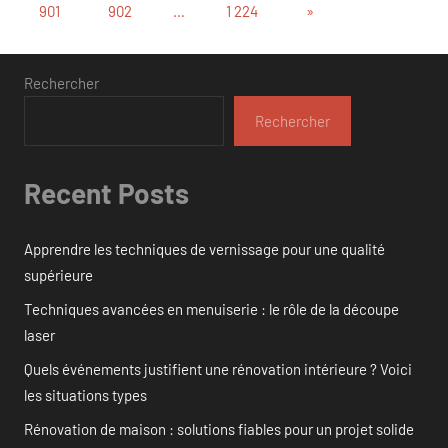
des
Articles
901
902
…
1 224
»
suivants
publications
Rechercher
Rechercher
Recent Posts
Apprendre les techniques de vernissage pour une qualité
supérieure
Techniques avancées en menuiserie : le rôle de la découpe
laser
Quels événements justifient une rénovation intérieure ? Voici
les situations types
Rénovation de maison : solutions fiables pour un projet solide