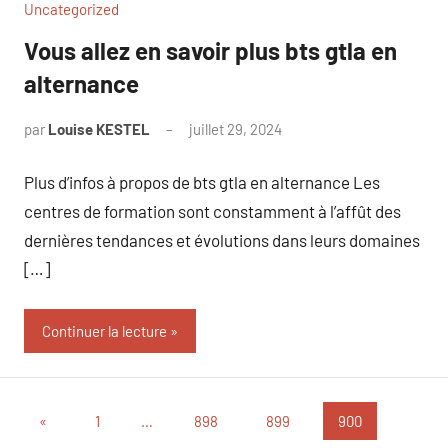
Uncategorized
Vous allez en savoir plus bts gtla en
alternance
par
Louise KESTEL
juillet 29, 2024
Aucun
commentaire
Plus d’infos à propos de bts gtla en alternance Les
centres de formation sont constamment à l’affût des
dernières tendances et évolutions dans leurs domaines
[…]
Continuer la lecture
Pagination
Publications
«
1
…
898
899
900
précédentes