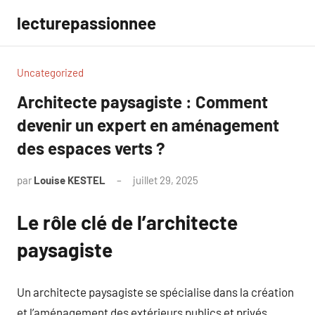
Aller
lecturepassionnee
au
contenu
Uncategorized
Architecte paysagiste : Comment
devenir un expert en aménagement
des espaces verts ?
par
Louise KESTEL
juillet 29, 2025
Aucun
commentaire
Le rôle clé de l’architecte
paysagiste
Un architecte paysagiste se spécialise dans la création
et l’aménagement des extérieurs publics et privés.