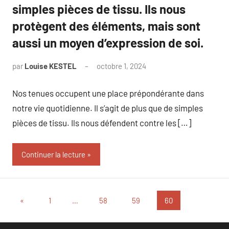
simples pièces de tissu. Ils nous
protègent des éléments, mais sont
aussi un moyen d’expression de soi.
par
Louise KESTEL
octobre 1, 2024
Aucun
commentaire
Nos tenues occupent une place prépondérante dans
notre vie quotidienne. Il s’agit de plus que de simples
pièces de tissu. Ils nous défendent contre les […]
Continuer la lecture
Pagination
Publications
«
1
…
58
59
60
précédentes
des