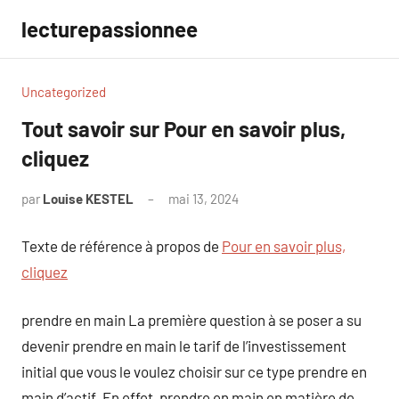
Aller
lecturepassionnee
au
contenu
Uncategorized
Tout savoir sur Pour en savoir plus,
cliquez
par
Louise KESTEL
mai 13, 2024
Aucun
commentaire
Texte de référence à propos de
Pour en savoir plus,
cliquez
prendre en main La première question à se poser a su
devenir prendre en main le tarif de l’investissement
initial que vous le voulez choisir sur ce type prendre en
main d’actif. En effet, prendre en main en matière de