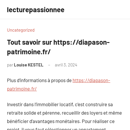
Aller
lecturepassionnee
au
contenu
Uncategorized
Tout savoir sur https://diapason-
patrimoine.fr/
par
Louise KESTEL
avril 3, 2024
Aucun
commentaire
Plus d’informations à propos de
https://diapason-
patrimoine.fr/
Investir dans l’immobilier locatif, c’est construire sa
retraite solide et pérenne, recueillir des loyers et même
bénéficier d’avantages monétaires. Pour réaliser ce
projet, il vous faut sélectionner un appartement,