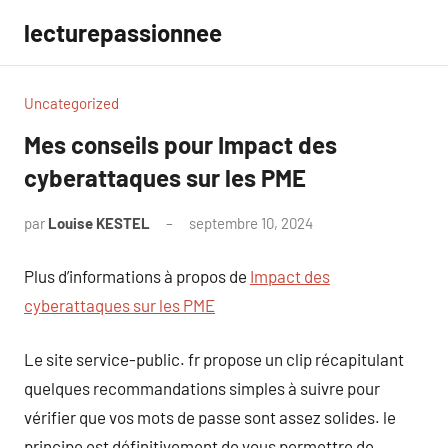
Aller
lecturepassionnee
au
contenu
Uncategorized
Mes conseils pour Impact des
cyberattaques sur les PME
par
Louise KESTEL
septembre 10, 2024
Aucun
commentaire
Plus d’informations à propos de
Impact des
cyberattaques sur les PME
Le site service-public. fr propose un clip récapitulant
quelques recommandations simples à suivre pour
vérifier que vos mots de passe sont assez solides. le
principe est définitivement de vous permettre de