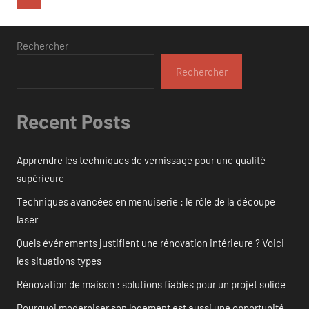
suivants
des
publications
Rechercher
Rechercher
Recent Posts
Apprendre les techniques de vernissage pour une qualité
supérieure
Techniques avancées en menuiserie : le rôle de la découpe
laser
Quels événements justifient une rénovation intérieure ? Voici
les situations types
Rénovation de maison : solutions fiables pour un projet solide
Pourquoi moderniser son logement est aussi une opportunité