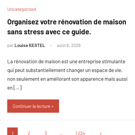
Uncategorized
Organisez votre rénovation de maison
sans stress avec ce guide.
par
Louise KESTEL
août 6, 2026
Aucun
commentaire
La rénovation de maison est une entreprise stimulante
qui peut substantiellement changer un espace de vie,
non seulement en améliorant son apparence mais aussi
en […]
Continuer la lecture
Pagination
Articles
1
2
3
…
1 224
»