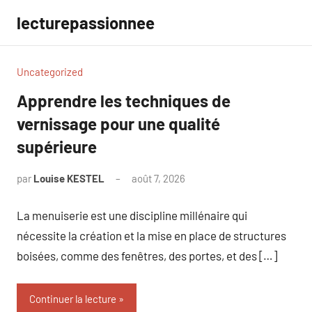
Aller
lecturepassionnee
au
contenu
Uncategorized
Apprendre les techniques de
vernissage pour une qualité
supérieure
par
Louise KESTEL
août 7, 2026
Aucun
commentaire
La menuiserie est une discipline millénaire qui
nécessite la création et la mise en place de structures
boisées, comme des fenêtres, des portes, et des […]
Continuer la lecture